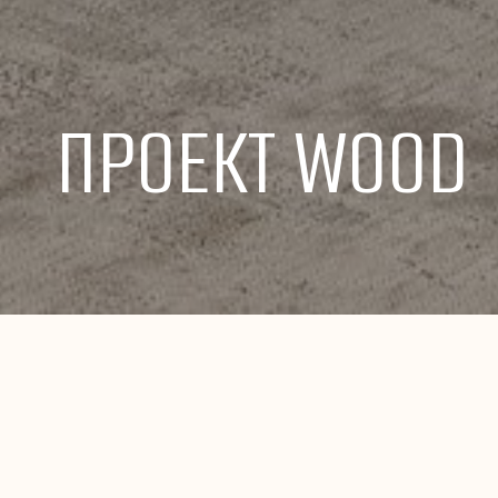
ПРОЕКТ WOOD
( I )
О проекте