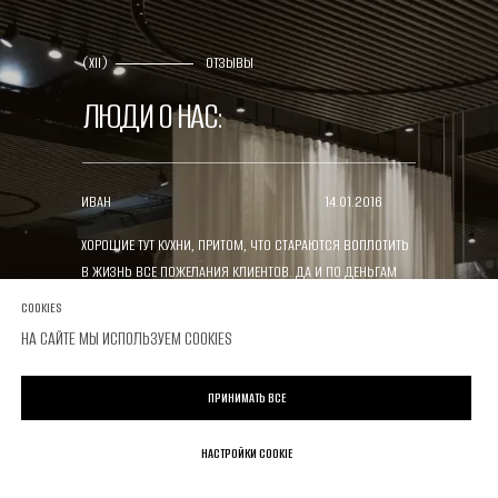
(XII)
ОТЗЫВЫ
ЛЮДИ О НАС:
ИВАН
14.01.2016
ХОРОШИЕ ТУТ КУХНИ, ПРИТОМ, ЧТО СТАРАЮТСЯ ВОПЛОТИТЬ
В ЖИЗНЬ ВСЕ ПОЖЕЛАНИЯ КЛИЕНТОВ. ДА И ПО ДЕНЬГАМ
ПОЛУЧАЕТСЯ ДОВОЛЬНО ВЫГОДНО, ТАК ЧТО В ЛЮБОМ
СOOKIES
СЛУЧАЕ СОТРУДНИЧАТЬ С ДИЗАЙН ЦЕНТРОМ ОКАЗЫВАЕТСЯ
НА САЙТЕ МЫ ИСПОЛЬЗУЕМ COOKIES
ВЫГОДНО
ПРИНИМАТЬ ВСЕ
ДМИТРИЙ
04.03.2015
НАСТРОЙКИ COOKIE
БРАЛ ВЫСТАВОЧНЫЙ ОБРАЗЕЦ ИТАЛЬЯНКОЙ КУХНИ. СО
СКИДКОЙ ПОЛУЧИЛАСЬ ПО ЦЕНЕ, КАК РОССИЙСКАЯ.