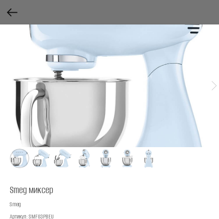
Smeg миксер
Smeg
Артикул:
SMF03PBEU