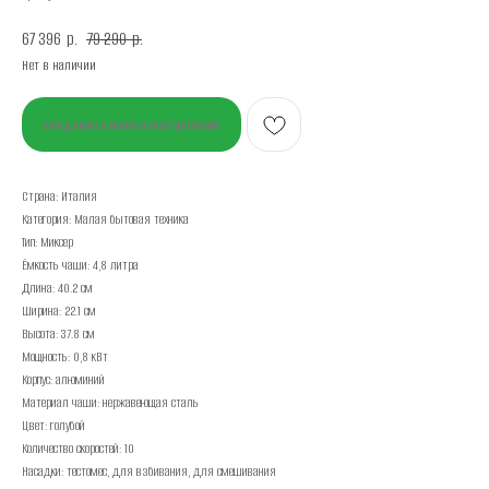
67 396
79 290
р.
р.
Нет в наличии
Уведомить меня о поступлении
Страна: Италия
Категория: Малая бытовая техника
Тип: Миксер
Ёмкость чаши: 4,8 литра
Длина: 40.2 см
Ширина: 22.1 см
Высота: 37.8 см
Мощность: 0,8 кВт
Корпус: алюминий
Материал чаши: нержавеющая сталь
Цвет: голубой
Количество скоростей: 10
Насадки: тестомес, для взбивания, для смешивания