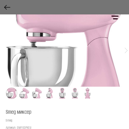
Smeg миксер
Smeg
Артикул:
SMF03PKEU