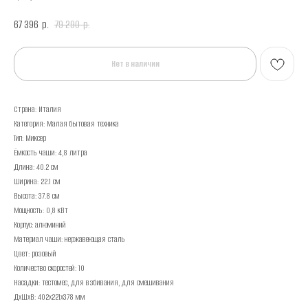
67 396
79 290
р.
р.
Нет в наличии
Страна: Италия
Категория: Малая бытовая техника
Тип: Миксер
Ёмкость чаши: 4,8 литра
Длина: 40.2 см
Ширина: 22.1 см
Высота: 37.8 см
Мощность: 0,8 кВт
Корпус: алюминий
Материал чаши: нержавеющая сталь
Цвет: розовый
Количество скоростей: 10
Насадки: тестомес, для взбивания, для смешивания
ДxШxВ: 402x221x378 мм