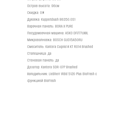
Остров высота: 96см
Скидка: 0%
Духовка: Kuppersbush B6350.0S1
Варочная панель: BORA X PURE
Посудомоечная машина: ASKO DFI777UXXL
Микроволновка: BOSCH GUD15A50RU
Смеситель: Kantera Cugnis14 KT R014 Brushed
Столешница: да
Стеновая панель: да
Дозатор: Kantera SDR-07P Brushed
Холодильник: Liebherr IRBd 5120 Plus BioFresh с
функцией BioFresh