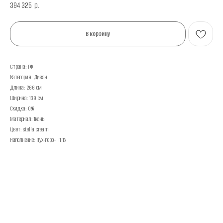
394 325
р.
В корзину
Страна: РФ
Категория: Диван
Длина: 266 см
Ширина: 139 см
Скидка: 0%
Материал: Ткань
Цвет: stella cream
Наполнение: Пух-перо+ ППУ