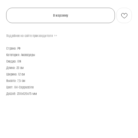
В корзину
Подробнее на сайте производителя >>
Страна: РФ
Категория: Аксессуары
Скидка: 0%
Длина: 23 см
Ширина: 12 см
Высота: 7,5 см
Цвет: 04-Cappuccino
ДxШxВ: 230x120x75 мм