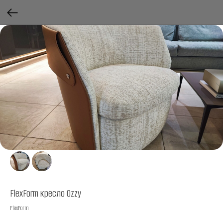
FlexForm кресло Ozzy
FlexForm