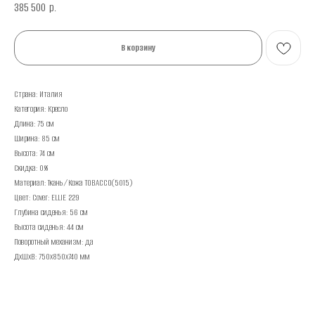
385 500
р.
В корзину
Страна: Италия
Категория: Кресло
Длина: 75 см
Ширина: 85 см
Высота: 74 см
Скидка: 0%
Материал: Ткань/Кожа TOBACCO(5015)
Цвет: Cover: ELLIE 229
Глубина сиденья: 56 см
Высота сиденья: 44 см
Поворотный механизм: да
ДxШxВ: 750x850x740 мм