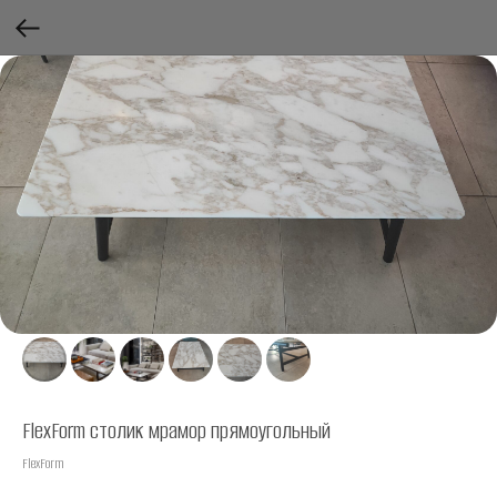
FlexForm cтолик мрамор прямоугольный
FlexForm