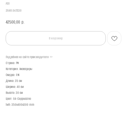
ADJ
2048.04.TS30
42500,00
р.
В корзину
Подробнее на сайте производителя >>
Страна: РФ
Категория: Аксессуары
Скидка: 0%
Длина: 35 см
Ширина: 40 см
Высота: 30 см
Цвет: 04-Cappuccino
lwh: 350x400x300 mm