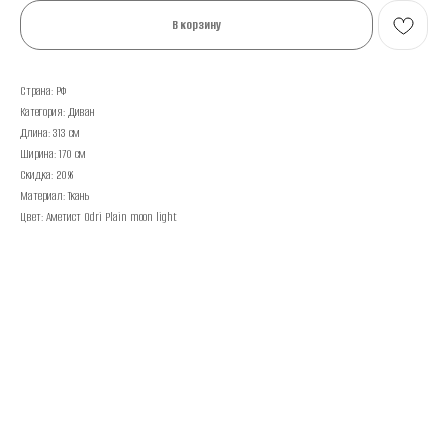
В корзину
Страна: РФ
Категория: Диван
Длина: 313 см
Ширина: 170 см
Скидка: 20%
Материал: Ткань
Цвет: Аметист Odri Plain moon light