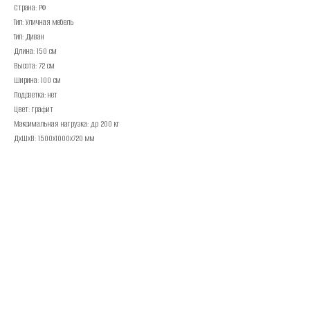
Страна: РФ
Тип: Уличная мебель
Тип: Диван
Длина: 150 см
Высота: 72 см
Ширина: 100 см
Подсветка: нет
Цвет: графит
Максимальная нагрузка: до 200 кг
ДxШxВ: 1500x1000x720 мм