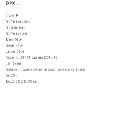
10 790
р.
Страна: РФ
Тип: Уличная мебель
Тип: Светильник
Тип: Уличный свет
Длина: 52 см
Высота: 45 см
Ширина: 52 см
Подсветка: LED RGB подсветка 220В ip 65
Цвет: белый
Особенности: подвес в комплект не входит, длина шнура 2 метра
Вес: 2,5 кг
ДxШxВ: 520x520x450 мм