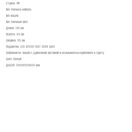
Страна: РФ
Тип: Уличная мебель
Тип: кашпо
Тип: Уличный свет
Длина: 120 см
Высота: 60 см
Ширина: 115 см
Подсветка: LED 4000K 10Вт 220В Ip68
Особенности: Кашпо с дренажной системой и возможнотью крепления к грунту
Цвет: белый
ДxШxВ: 1200x1150x600 мм